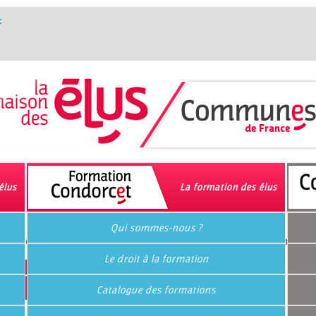
t
élus
La formation des élus
Qui sommes-nous ?
lus socialistes et républicains
>>
Newsletter n°89 - 10 novembre 2
Le droit à la formation
ovembre 2012
Catalogue des formations