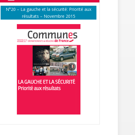
N°20 – La gauche et la sécurité: Priorité aux
résultats – Novembre 2015