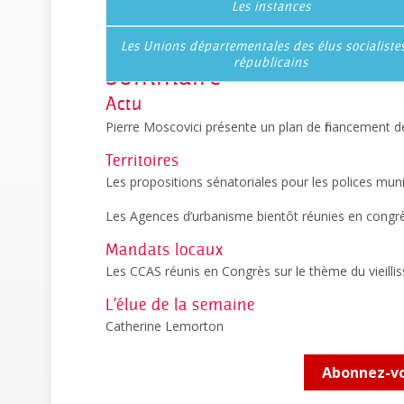
10 novembre 2012
Les instances
Les Unions départementales des élus socialistes
républicains
Sommaire
Actu
Pierre Moscovici présente un plan de financement de
Territoires
Les propositions sénatoriales pour les polices muni
Les Agences d’urbanisme bientôt réunies en congr
Mandats locaux
Les CCAS réunis en Congrès sur le thème du vieill
L’élue de la semaine
Catherine Lemorton
Abonnez-vo