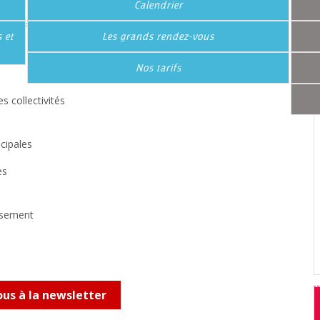
Calendrier
 et
Les grands rendez-vous
Nos tarifs
s collectivités
cipales
ès
issement
us à la newsletter