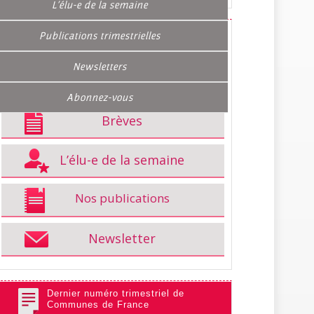
L’élu-e de la semaine
Publications trimestrielles
Qui sommes-nous ?
Newsletters
L’édito de la semaine
Abonnez-vous
Brèves
L’élu-e de la semaine
Nos publications
Newsletter
Dernier numéro trimestriel de
Communes de France