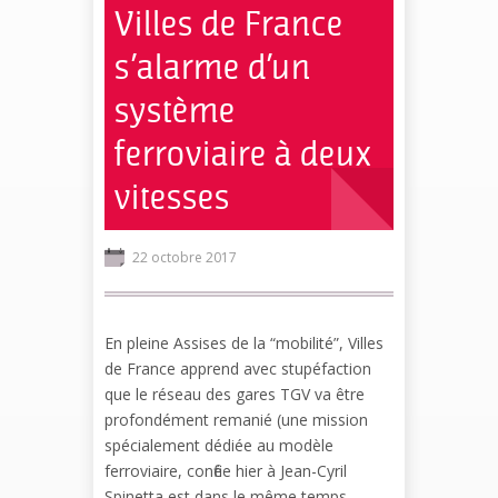
Villes de France
s’alarme d’un
système
ferroviaire à deux
vitesses
22 octobre 2017
En pleine Assises de la “mobilité”, Villes
de France apprend avec stupéfaction
que le réseau des gares TGV va être
profondément remanié (une mission
spécialement dédiée au modèle
ferroviaire, confiée hier à Jean-Cyril
Spinetta est dans le même temps