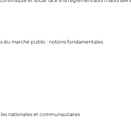
économique et social face à la réglementation national
s du marché public : notions fondamentales
gles nationales et communautaires