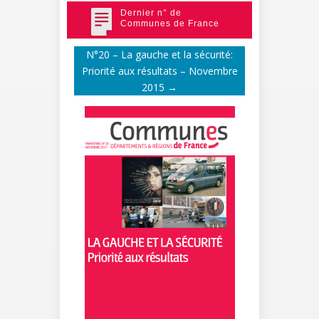
Dernier n° de
Communes de France
N°20 – La gauche et la sécurité:
Priorité aux résultats – Novembre
2015
→