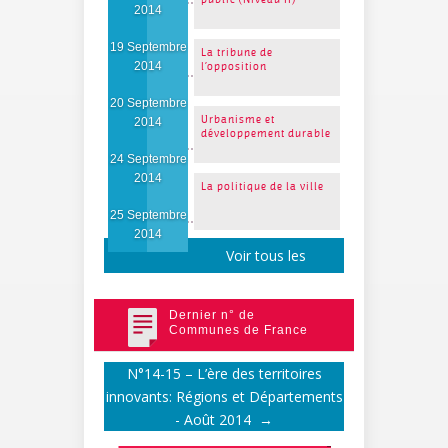
2014
19 Septembre
La tribune de
2014
l’opposition
20 Septembre
Urbanisme et
2014
développement durable
24 Septembre
2014
La politique de la ville
25 Septembre
2014
Voir tous les
événements
Dernier n° de
Communes de France
N°14-15 – L’ère des territoires
innovants: Régions et Départements
- Août 2014
→