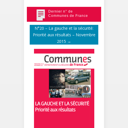
événements
Dernier n° de
Communes de France
N°20 – La gauche et la sécurité:
Priorité aux résultats – Novembre
2015
→