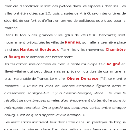
manière d’améliorer le sort des piétons dans les espaces urbanisés. Les
villes ont été notées sur 20, puis classées de A à G, selon des critères de
sécurité, de confort et d'effort en termes de politiques publiques pour la
marche.
Dans le top 5 des grandes villes (plus de 200.000 habitants) sont
notamment plébiscitées les villes de
Rennes
, qui rafle la première place
ainsi que
Nantes
et
Bordeaux
. Parmi les villes moyennes,
Chambéry
et
Bourges
se démarquent notamment.
Toutes communes confondues, c’est la petite municipalité d’
Acigné
en
Ille-et-Vilaine qui peut désormais se prévaloir du titre de commune la
plus marchable de France. Le maire,
Olivier Dehaese
(PS), se montre
modeste :
« Plusieurs villes de Rennes Métropole figurent dans le
classement, souligne-t-il. Il y a Cesson-Sévigné, Pacé... Je vois le
résultat de nombreuses années d'aménagement du territoire dans la
métropole rennaise. On a gardé des coupures vertes entre chaque
bourg. C'est ce qu'on appelle la ville archipel. ».
Les associations inscrivent leur démarche dans un plaidoyer de longue
date pour la mise en place d'un plan national pour favoriser la marche