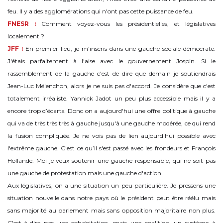
feu. Il y a des agglomérations qui n'ont pas cette puissance de feu.
FNESR :
Comment voyez-vous les présidentielles, et législatives
localement ?
JFF :
En premier lieu, je m’inscris dans une gauche sociale-démocrate.
J'étais parfaitement à l'aise avec le gouvernement Jospin. Si le
rassemblement de la gauche c'est de dire que demain je soutiendrais
Jean-Luc Mélenchon, alors je ne suis pas d'accord. Je considère que c'est
totalement irréaliste. Yannick Jadot un peu plus accessible mais il y a
encore trop d’écarts. Donc on a aujourd'hui une offre politique à gauche
qui va de très très très à gauche jusqu'à une gauche modérée, ce qui rend
la fusion compliquée. Je ne vois pas de lien aujourd'hui possible avec
l'extrême gauche. C'est ce qu’il s'est passé avec les frondeurs et François
Hollande. Moi je veux soutenir une gauche responsable, qui ne soit pas
une gauche de protestation mais une gauche d'action.
Aux législatives, on a une situation un peu particulière. Je pressens une
situation nouvelle dans notre pays où le président peut être réélu mais
sans majorité au parlement mais sans opposition majoritaire non plus.
C'est-à-dire pas une cohabitation, mais une coalition, un système à