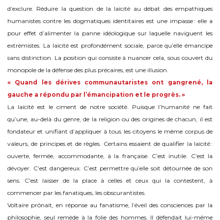
d’exclure. Réduire la question de la laïcité au débat des empathiques
humanistes contre les dogmatiques identitaires est une impasse : elle a
pour effet d’alimenter la panne idéologique sur laquelle naviguent les
extrémistes. La laïcité est profondément sociale, parce qu’elle émancipe
sans distinction. La position qui consiste à nuancer cela, sous couvert du
monopole de la défense des plus précaires, est une illusion.
« Quand les dérives communautaristes ont gangrené, la
gauche a répondu par l’émancipation et le progrès. »
La laïcité est le ciment de notre société. Puisque l’humanité ne fait
qu’une, au-delà du genre, de la religion ou des origines de chacun, il est
fondateur et unifiant d’appliquer à tous les citoyens le même corpus de
valeurs, de principes et de règles. Certains essaient de qualifier la laïcité :
ouverte, fermée, accommodante, à la française. C’est inutile. C’est la
dévoyer. C’est dangereux. C’est permettre qu’elle soit détournée de son
sens. C’est laisser de la place à celles et ceux qui la contestent, à
commencer par les fanatiques, les obscurantistes.
Voltaire prônait, en réponse au fanatisme, l’éveil des consciences par la
philosophie, seul remède à la folie des hommes. Il défendait lui-même