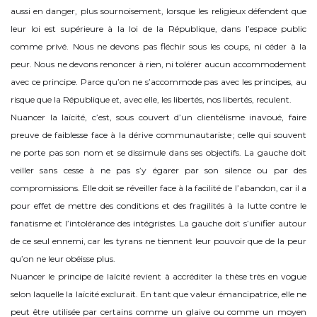
aussi en danger, plus sournoisement, lorsque les religieux défendent que
leur loi est supérieure à la loi de la République, dans l’espace public
comme privé. Nous ne devons pas fléchir sous les coups, ni céder à la
peur. Nous ne devons renoncer à rien, ni tolérer aucun accommodement
avec ce principe. Parce qu’on ne s’accommode pas avec les principes, au
risque que la République et, avec elle, les libertés, nos libertés, reculent.
Nuancer la laïcité, c’est, sous couvert d’un clientélisme inavoué, faire
preuve de faiblesse face à la dérive communautariste ; celle qui souvent
ne porte pas son nom et se dissimule dans ses objectifs. La gauche doit
veiller sans cesse à ne pas s’y égarer par son silence ou par des
compromissions. Elle doit se réveiller face à la facilité de l’abandon, car il a
pour effet de mettre des conditions et des fragilités à la lutte contre le
fanatisme et l’intolérance des intégristes. La gauche doit s’unifier autour
de ce seul ennemi, car les tyrans ne tiennent leur pouvoir que de la peur
qu’on ne leur obéisse plus.
Nuancer le principe de laïcité revient à accréditer la thèse très en vogue
selon laquelle la laïcité exclurait. En tant que valeur émancipatrice, elle ne
peut être utilisée par certains comme un glaive ou comme un moyen