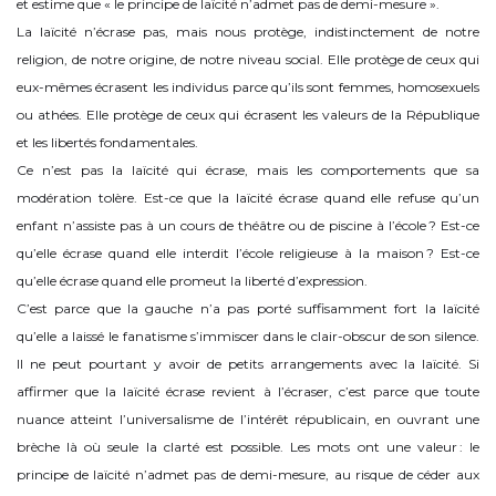
et estime que « le principe de laïcité n’admet pas de demi-mesure ».
La laïcité n’écrase pas, mais nous protège, indistinctement de notre
religion, de notre origine, de notre niveau social. Elle protège de ceux qui
eux-mêmes écrasent les individus parce qu’ils sont femmes, homosexuels
ou athées. Elle protège de ceux qui écrasent les valeurs de la République
et les libertés fondamentales.
Ce n’est pas la laïcité qui écrase, mais les comportements que sa
modération tolère. Est-ce que la laïcité écrase quand elle refuse qu’un
enfant n’assiste pas à un cours de théâtre ou de piscine à l’école ? Est-ce
qu’elle écrase quand elle interdit l’école religieuse à la maison ? Est-ce
qu’elle écrase quand elle promeut la liberté d’expression.
C’est parce que la gauche n’a pas porté suffisamment fort la laïcité
qu’elle a laissé le fanatisme s’immiscer dans le clair-obscur de son silence.
Il ne peut pourtant y avoir de petits arrangements avec la laïcité. Si
affirmer que la laïcité écrase revient à l’écraser, c’est parce que toute
nuance atteint l’universalisme de l’intérêt républicain, en ouvrant une
brèche là où seule la clarté est possible. Les mots ont une valeur : le
principe de laïcité n’admet pas de demi-mesure, au risque de céder aux