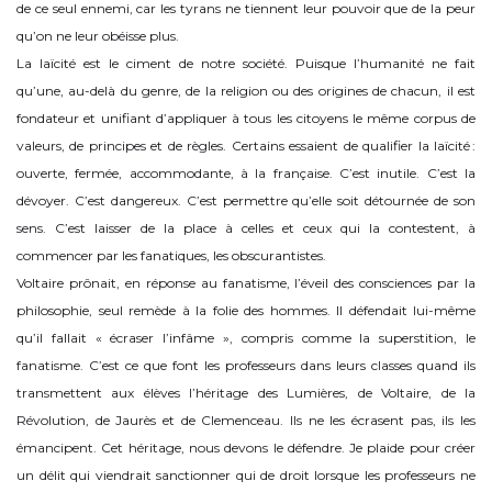
de ce seul ennemi, car les tyrans ne tiennent leur pouvoir que de la peur
qu’on ne leur obéisse plus.
La laïcité est le ciment de notre société. Puisque l’humanité ne fait
qu’une, au-delà du genre, de la religion ou des origines de chacun, il est
fondateur et unifiant d’appliquer à tous les citoyens le même corpus de
valeurs, de principes et de règles. Certains essaient de qualifier la laïcité :
ouverte, fermée, accommodante, à la française. C’est inutile. C’est la
dévoyer. C’est dangereux. C’est permettre qu’elle soit détournée de son
sens. C’est laisser de la place à celles et ceux qui la contestent, à
commencer par les fanatiques, les obscurantistes.
Voltaire prônait, en réponse au fanatisme, l’éveil des consciences par la
philosophie, seul remède à la folie des hommes. Il défendait lui-même
qu’il fallait « écraser l’infâme », compris comme la superstition, le
fanatisme. C’est ce que font les professeurs dans leurs classes quand ils
transmettent aux élèves l’héritage des Lumières, de Voltaire, de la
Révolution, de Jaurès et de Clemenceau. Ils ne les écrasent pas, ils les
émancipent. Cet héritage, nous devons le défendre. Je plaide pour créer
un délit qui viendrait sanctionner qui de droit lorsque les professeurs ne