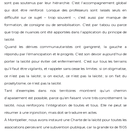
sont pas soutenus par leur hiérarchie. C’est l’accompagnement global
qui doit être renforcé. Lorsque des professeurs sont laissés seuls en
difficulté sur ce sujet – trop souvent –, c’est aussi par manque de
formation, de consigne ou de sensibilisation. C’est par tabou ou parce
que trop de nuances ont été apportées dans l’application du principe de
laïcité.
Quand les dérives communautaristes ont gangrené, la gauche a
répondu par l’émancipation et le progrès. C’est son devoir aujourd’hui de
porter la laïcité pour éviter cet enfermement. C’est sur tous les terrains
qu’il faut être vigilants, et rappeler sans cesse les limites : si on stigmatise,
ce n’est pas la laïcité ; si on exclut, ce n’est pas la laïcité ; si on fait du
prosélytisme, ce n’est pas la laïcité.
Tant d’exemples dans nos territoires montrent qu’un chemin
d’apaisement est possible, parce qu’en faisant vivre très concrètement la
laïcité, nous renforçons l’intégration de toutes et tous. Elle ne peut se
résumer à une injonction, mais doit se traduire en actes.
À Montpellier, nous avons instauré une Charte de la laïcité pour toutes les
associations percevant une subvention publique, car la grande loi de 1905