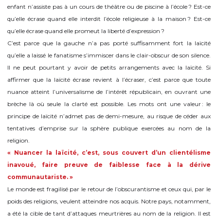
enfant n’assiste pas à un cours de théâtre ou de piscine à l’école ? Est-ce
qu’elle écrase quand elle interdit l’école religieuse à la maison ? Est-ce
qu’elle écrase quand elle promeut la liberté d’expression ?
C’est parce que la gauche n’a pas porté suffisamment fort la laïcité
qu’elle a laissé le fanatisme s’immiscer dans le clair-obscur de son silence.
Il ne peut pourtant y avoir de petits arrangements avec la laïcité. Si
affirmer que la laïcité écrase revient à l’écraser, c’est parce que toute
nuance atteint l’universalisme de l’intérêt républicain, en ouvrant une
brèche là où seule la clarté est possible. Les mots ont une valeur : le
principe de laïcité n’admet pas de demi-mesure, au risque de céder aux
tentatives d’emprise sur la sphère publique exercées au nom de la
religion.
« Nuancer la laïcité, c’est, sous couvert d’un clientélisme
inavoué, faire preuve de faiblesse face à la dérive
communautariste. »
Le monde est fragilisé par le retour de l’obscurantisme et ceux qui, par le
poids des religions, veulent atteindre nos acquis. Notre pays, notamment,
a été la cible de tant d’attaques meurtrières au nom de la religion. Il est