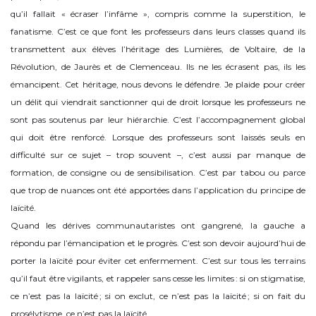
qu’il fallait « écraser l’infâme », compris comme la superstition, le
fanatisme. C’est ce que font les professeurs dans leurs classes quand ils
transmettent aux élèves l’héritage des Lumières, de Voltaire, de la
Révolution, de Jaurès et de Clemenceau. Ils ne les écrasent pas, ils les
émancipent. Cet héritage, nous devons le défendre. Je plaide pour créer
un délit qui viendrait sanctionner qui de droit lorsque les professeurs ne
sont pas soutenus par leur hiérarchie. C’est l’accompagnement global
qui doit être renforcé. Lorsque des professeurs sont laissés seuls en
difficulté sur ce sujet – trop souvent –, c’est aussi par manque de
formation, de consigne ou de sensibilisation. C’est par tabou ou parce
que trop de nuances ont été apportées dans l’application du principe de
laïcité.
Quand les dérives communautaristes ont gangrené, la gauche a
répondu par l’émancipation et le progrès. C’est son devoir aujourd’hui de
porter la laïcité pour éviter cet enfermement. C’est sur tous les terrains
qu’il faut être vigilants, et rappeler sans cesse les limites : si on stigmatise,
ce n’est pas la laïcité ; si on exclut, ce n’est pas la laïcité ; si on fait du
prosélytisme, ce n’est pas la laïcité.