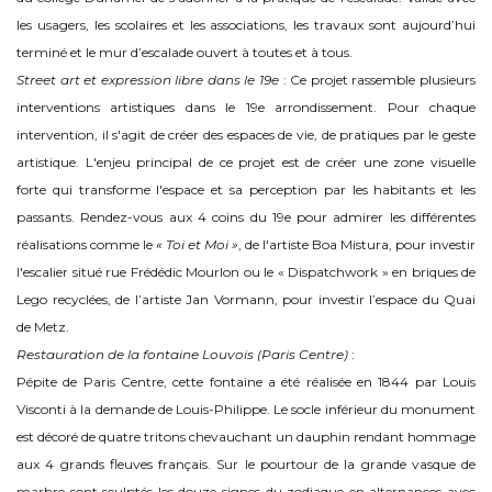
les usagers, les scolaires et les associations, les travaux sont aujourd’hui
terminé et le mur d’escalade ouvert à toutes et à tous.
Street art et expression libre dans le 19e
: Ce projet rassemble plusieurs
interventions artistiques dans le 19e arrondissement. Pour chaque
intervention, il s'agit de créer des espaces de vie, de pratiques par le geste
artistique. L'enjeu principal de ce projet est de créer une zone visuelle
forte qui transforme l'espace et sa perception par les habitants et les
passants. Rendez-vous aux 4 coins du 19e pour admirer les différentes
réalisations comme le
« Toi et Moi »
, de l'artiste Boa Mistura, pour investir
l'escalier situé rue Frédédic Mourlon ou le « Dispatchwork » en briques de
Lego recyclées, de l’artiste Jan Vormann, pour investir l’espace du Quai
de Metz.
Restauration de la fontaine Louvois (Paris Centre)
:
Pépite de Paris Centre, cette fontaine a été réalisée en 1844 par Louis
Visconti à la demande de Louis-Philippe. Le socle inférieur du monument
est décoré de quatre tritons chevauchant un dauphin rendant hommage
aux 4 grands fleuves français. Sur le pourtour de la grande vasque de
marbre sont sculptés les douze signes du zodiaque en alternances avec