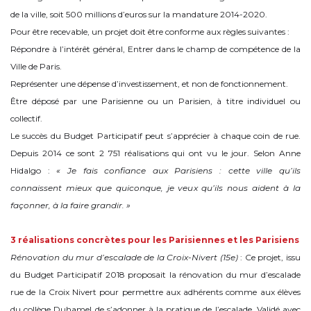
de la ville, soit 500 millions d’euros sur la mandature 2014-2020.
Pour être recevable, un projet doit être conforme aux règles suivantes :
Répondre à l’intérêt général, Entrer dans le champ de compétence de la
Ville de Paris.
Représenter une dépense d’investissement, et non de fonctionnement.
Être déposé par une Parisienne ou un Parisien, à titre individuel ou
collectif.
Le succès du Budget Participatif peut s’apprécier à chaque coin de rue.
Depuis 2014 ce sont 2 751 réalisations qui ont vu le jour. Selon Anne
Hidalgo :
« Je fais confiance aux Parisiens : cette ville qu’ils
connaissent mieux que quiconque, je veux qu’ils nous aident à la
façonner, à la faire grandir. »
3 réalisations concrètes pour les Parisiennes et les Parisiens
Rénovation du mur d’escalade de la Croix-Nivert
(15e)
: Ce projet, issu
du Budget Participatif 2018 proposait la rénovation du mur d’escalade
rue de la Croix Nivert pour permettre aux adhérents comme aux élèves
du collège Duhamel de s’adonner à la pratique de l’escalade. Validé avec