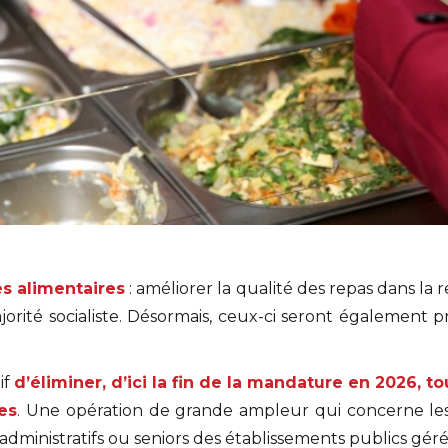
es alimentaires
: améliorer la qualité des repas dans la r
jorité socialiste. Désormais, ceux-ci seront également p
if
d’éliminer, d’ici la fin de la mandature en 2026, t
es
. Une opération de grande ampleur qui concerne les
administratifs ou seniors des établissements publics gérés