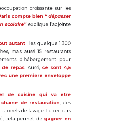
éoccupation croissante sur les
Paris compte bien
“ dépasser
on scolaire”
explique l’adjointe
out autant
: les quelque 1.300
hes, mais aussi 15 restaurants
lissements d'hébergement pour
s de repas
. Aussi,
ce sont 4,5
 avec une première enveloppe
iel de cuisine qui va être
chaîne de restauration
, des
 tunnels de lavage. Le recours
sé, cela permet de
gagner en