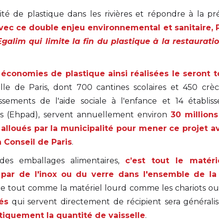
tité de plastique dans les rivières et répondre à la pr
vec ce double enjeu environnemental et sanitaire, 
 Egalim qui limite la fin du plastique à la restaurati
 économies de plastique ainsi réalisées le seront t
Ville de Paris, dont 700 cantines scolaires et 450 crèc
blissements de l'aide sociale à l'enfance et 14 étab
s (Ehpad), servent annuellement environ
30 million
é alloués par la municipalité pour mener ce projet
 Conseil de Paris
.
 des emballages alimentaires,
c’est tout le matér
par de l'inox ou du verre dans l'ensemble de la 
le tout comme la matériel lourd comme les chariots ou
és
qui servent directement de récipient sera générali
stiquement la quantité de vaisselle
.