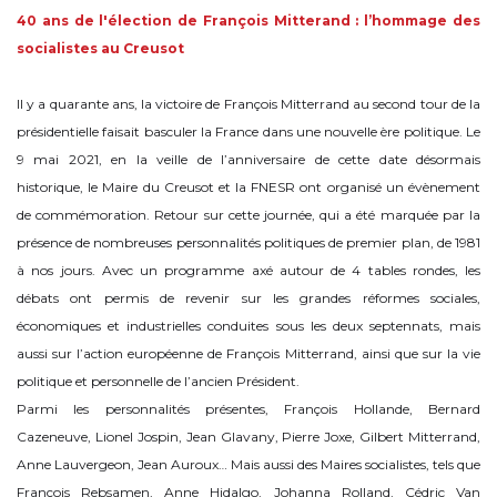
40 ans de l'élection de François Mitterand : l’hommage des
socialistes au Creusot
Il y a quarante ans, la victoire de François Mitterrand au second tour de la
présidentielle faisait basculer la France dans une nouvelle ère politique. Le
9 mai 2021, en la veille de l’anniversaire de cette date désormais
historique, le Maire du Creusot et la FNESR ont organisé un évènement
de commémoration. Retour sur cette journée, qui a été marquée par la
présence de nombreuses personnalités politiques de premier plan, de 1981
à nos jours. Avec un programme axé autour de 4 tables rondes, les
débats ont permis de revenir sur les grandes réformes sociales,
économiques et industrielles conduites sous les deux septennats, mais
aussi sur l’action européenne de François Mitterrand, ainsi que sur la vie
politique et personnelle de l’ancien Président.
Parmi les personnalités présentes, François Hollande, Bernard
Cazeneuve, Lionel Jospin, Jean Glavany, Pierre Joxe, Gilbert Mitterrand,
Anne Lauvergeon, Jean Auroux… Mais aussi des Maires socialistes, tels que
François Rebsamen, Anne Hidalgo, Johanna Rolland, Cédric Van